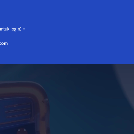
untuk login) =
.com