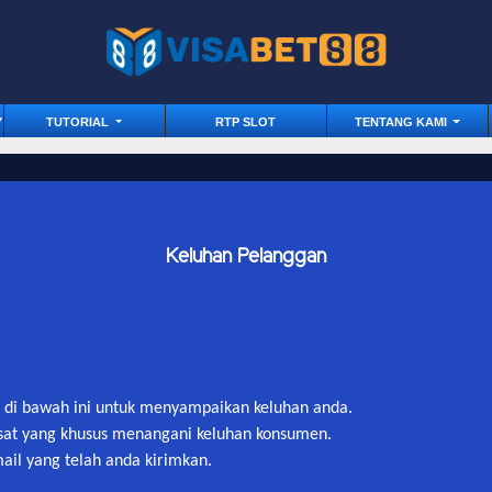
Y
TUTORIAL
RTP SLOT
TENTANG KAMI
Keluhan Pelanggan
 di bawah ini untuk menyampaikan keluhan anda.
usat yang khusus menangani keluhan konsumen.
ail yang telah anda kirimkan.