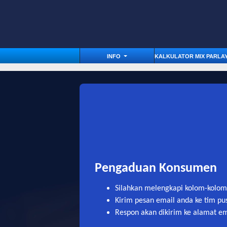
INFO
KALKULATOR MIX PARLA
Pengaduan Konsumen
Silahkan melengkapi kolom-kolom
Kirim pesan email anda ke tim p
Respon akan dikirim ke alamat em