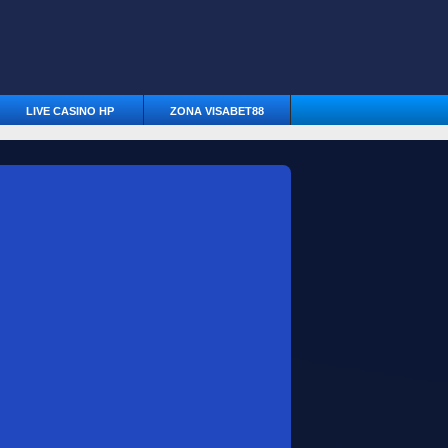
LIVE CASINO HP
ZONA VISABET88